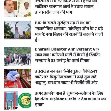
लिए उनके रिमोट लोकेशन अर्थात उनके मौजूदा निवास
उत्तराखंड में वोटर लिस्ट से नाम हटाने की
साजिश? यशपाल आर्य ने उठाए सवाल,
स्थान से उनके गृह निर्वाचन क्षेत्रों के लिए मतदान करने की
उच्चस्तरीय जांच की मांग
सुविधा प्रदान करने के लिए एक बहु-निर्वाचन क्षेत्र रिमोट
BJP के सबसे सुरक्षित गढ़ में PK का
इलेक्ट्रॉनिक वोटिंग मशीन (आरवीएम) को प्रायोगिक तौर
‘राजनीतिक धमाका’, बांकीपुर जीत के 7 बड़े
पर शुरू करने के लिए तैयार है। ईवीएम का यह संशोधित
मायने; क्या बिहार की राजनीति बदलने वाली
रूप एक एकल रिमोट पोलिंग बूथ से 72 विभिन्न निर्वाचन
है?
क्षेत्रों पर मतदान करा सकता है।
Dharaali Disaster Anniversary: एक
साल बाद भागीरथी घाटी में कैसी है स्थिति?
यदि यह पहल कार्यान्वित कर दी जाती है तो यह प्रवासियों
सरकार ने ₹33 करोड़ के कार्य गिनाए
के लिए एक बड़ा सामाजिक परिवर्तन लेकर आने की क्षमता
उत्तराखंड बन रहा ‘स्पिरिचुअल कैपिटल’!
रखती है और उन्हें अपनी जड़ों से जुड़े रहने में मददगार
जागेश्वर-त्रियुगीनारायण में ढाई गुना बढ़े
श्रद्धालु, चारधाम यात्रा भी रिकॉर्ड की ओर
होगी, क्योंकि कई बार वे विभिन्न कारणों जैसे कि उनके
निवास स्थानों के नियमित तौर पर बदलने, प्रवास क्षेत्र के
अगर आपके पास है शुभंकर-स्लोगन के लिए
मुद्दों से सामाजिक और भावनात्मक रूप से पर्याप्त जुड़ाव न
क्रिएटिव आइडिया! एमडीडीए देगा ₹50000 का
इनाम
होने, अपने गृह/मूल निर्वाचन क्षेत्रों की निर्वाचक नामावली