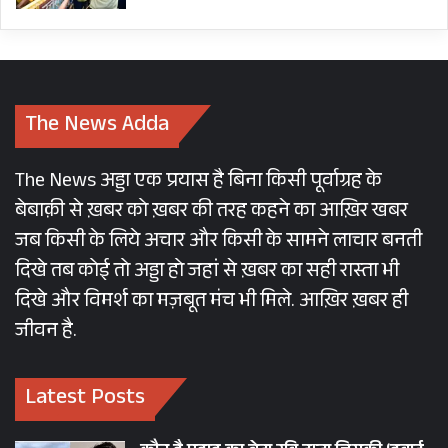
मतदान न कर पाना भी है जिसका समाधान किया जाना
आवश्यक है।
हालांकि, देश के भीतर प्रवासन के लिए कोई केंद्रीय डेटाबेस
The News Adda
उपलब्ध नहीं है, फिर भी पब्लिक डोमेन में उपलब्ध आंकड़ों
के विश्लेषण से यह पता चलता है कि रोजगार, शादी और
The News अड्डा एक प्रयास है बिना किसी पूर्वाग्रह के
शिक्षा से संबंधित प्रवासन, समग्र घरेलू प्रवासन का
बेबाक़ी से ख़बर को ख़बर की तरह कहने का आख़िर खबर
महत्वपूर्ण घटक है। अगर हम समग्र घरेलू प्रवासन को देखें
जब किसी के लिये अचार और किसी के सामने लाचार बनती
तो ग्रामीण आबादी के बीच बहिप्रवासन बड़े पैमाने पर देखा
दिखे तब कोई तो अड्डा हो जहां से ख़बर का सही रास्ता भी
गया है। आंतरिक प्रवासन का लगभग 85 प्रतिशत हिस्सा
दिखे और विमर्श का मज़बूत मंच भी मिले. आख़िर ख़बर ही
जीवन है.
राज्यों के भीतर होता है। रिमोट वोटिंग से प्रवासी नागरिक
अपने गृह क्षेत्रों से जुङ सकेंगे।
Latest Posts
CEC RAJIV KUMAR