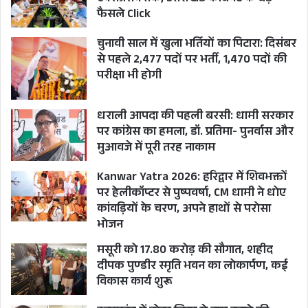
यहां के लाखों लोग रोजगार, व्यवसाय, शिक्षा आदि कारणों
फैसले Click
से देश के विभिन्न हिस्सों में रहते हैं। रिमोट वोटिंग होने पर वे
अपने गृह क्षेत्र के लिये मतदान कर सकेगे और वहां के
चुनावी साल में खुला भर्तियों का पिटारा: दिसंबर
से पहले 2,477 पदों पर भर्ती, 1,470 पदों की
विकास प्रक्रिया में भागीदारी कर सकेंगे।
परीक्षा भी होगी
आयोग द्वारा अन्य विषयों के साथ ही घरेलू प्रवासियों को
धराली आपदा की पहली बरसी: धामी सरकार
परिभाषित करने, आदर्श आचार संहिता लागू करने, मतदान
पर कांग्रेस का हमला, डॉ. प्रतिमा- पुनर्वास और
की गोपनीयता बनाए रखने, मतदाताओं की पहचान के लिए
मुआवजे में पूरी तरह नाकाम
पोलिंग एजेंटों को सुविधा देने, रिमोट मतदान की प्रक्रिया
Kanwar Yatra 2026: हरिद्वार में शिवभक्तों
और पद्धति तथा मतों की गणना में आने वाली चुनौतियों का
पर हेलीकॉप्टर से पुष्पवर्षा, CM धामी ने धोए
उल्लेख करते हुए सभी राजनैतिक दलों के बीच एक
कांवड़ियों के चरण, अपने हाथों से परोसा
भोजन
अवधारणा पत्र परिचालित किया गया है।
मसूरी को 17.80 करोड़ की सौगात, शहीद
दीपक पुण्डीर स्मृति भवन का लोकार्पण, कई
आयोग सार्वजनिक क्षेत्र के प्रतिष्ठित उद्यम के सहयोग से
विकास कार्य शुरू
घरेलू प्रवासी मतदाताओं की भागीदारी को संभव करने के