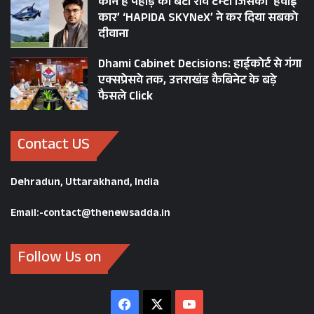
कौन है पहाड़ का बेटा रवि टम्टा जिसकी ‘हवाई
कार’ ‘HAPIDA SKYNeX’ ने कर दिया सबको
ELECTION COMMISSION OF INDIA
दीवाना
REMOTE VOTING
UTTARAKHAND
Dhami Cabinet Decisions: हाईकोर्ट से गंगा
एक्सप्रेसवे तक, उत्तराखंड कैबिनेट के बड़े
फैसले Click
Contact US
Dehradun, Uttarakhand, India
Email:-contact@thenewsadda.in
Follow Us on
Facebook
X
YouTube