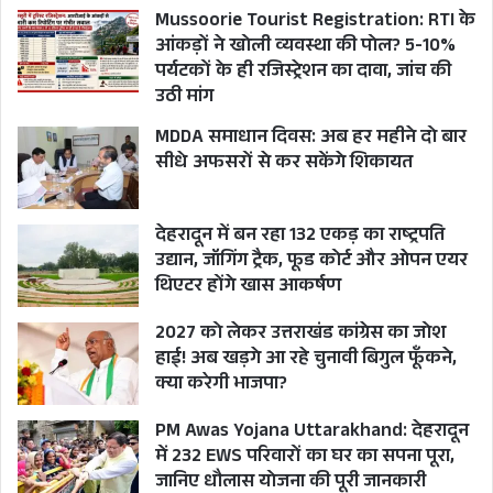
से नाम कटवाने की अनिच्छुकता (चूंकि उनका वहां स्थायी
Mussoorie Tourist Registration: RTI के
आंकड़ों ने खोली व्यवस्था की पोल? 5-10%
निवास/संपति होती है) से अपने कार्यस्थान पर स्वयं को
पर्यटकों के ही रजिस्ट्रेशन का दावा, जांच की
मतदाता के रूप में पंजीकृत करवाने के प्रति अनिच्छुक
उठी मांग
रहते हैं।
MDDA समाधान दिवस: अब हर महीने दो बार
सीधे अफसरों से कर सकेंगे शिकायत
तकनीक के युग में माईग्रेशन के आधार पर मतदान के
अधिकार से वंचित करना स्वीकार योग्य विकल्प नहीं है।
देहरादून में बन रहा 132 एकड़ का राष्ट्रपति
आम चुनाव 2019 में 67.4 प्रतिशत मतदान हुआ था और
उद्यान, जॉगिंग ट्रैक, फूड कोर्ट और ओपन एयर
भारत निर्वाचन आयोग 30 करोड़ से अधिक निर्वाचकों द्वारा
थिएटर होंगे खास आकर्षण
मतदान करने के अपने अधिकार का प्रयोग नहीं करने और
2027 को लेकर उत्तराखंड कांग्रेस का जोश
विभिन्न राज्यों/केंद्र शासित प्रदेशों में मतदान का प्रतिशत
हाई! अब खड़गे आ रहे चुनावी बिगुल फूँकने,
क्या करेगी भाजपा?
अलग-अलग होने को लेकर सजग है। वोटर टर्नआउट में
सुधार लाने और निर्वाचन में अधिक से अधिक भागीदारी
PM Awas Yojana Uttarakhand: देहरादून
सुनिश्चित करने की दिशा में एक प्रमुख बाधा आंतरिक
में 232 EWS परिवारों का घर का सपना पूरा,
जानिए धौलास योजना की पूरी जानकारी
प्रवासन (घरेलू प्रवासियों) के कारण मतदाताओं द्वारा