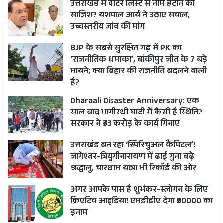
उत्तराखंड में वोटर लिस्ट से नाम हटाने की
साजिश? यशपाल आर्य ने उठाए सवाल,
उच्चस्तरीय जांच की मांग
BJP के सबसे सुरक्षित गढ़ में PK का
‘राजनीतिक धमाका’, बांकीपुर जीत के 7 बड़े
मायने; क्या बिहार की राजनीति बदलने वाली
है?
Dharaali Disaster Anniversary: एक
साल बाद भागीरथी घाटी में कैसी है स्थिति?
सरकार ने ₹33 करोड़ के कार्य गिनाए
उत्तराखंड बन रहा ‘स्पिरिचुअल कैपिटल’!
जागेश्वर-त्रियुगीनारायण में ढाई गुना बढ़े
श्रद्धालु, चारधाम यात्रा भी रिकॉर्ड की ओर
अगर आपके पास है शुभंकर-स्लोगन के लिए
क्रिएटिव आइडिया! एमडीडीए देगा ₹50000 का
इनाम