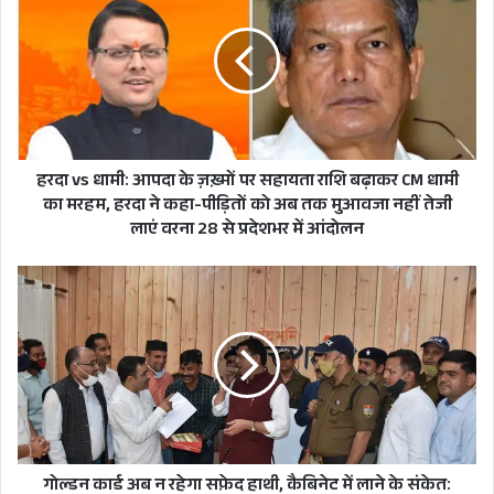
धामी:
आपदा
के
ज़ख़्मों
पर
सहायता
राशि
बढ़ाकर
हरदा vs धामी: आपदा के ज़ख़्मों पर सहायता राशि बढ़ाकर CM धामी
CM
वरिष्ठ पत्रकार हेमराज सिंह चौहान की आवाज
का मरहम, हरदा ने कहा-पीड़ितों को अब तक मुआवजा नहीं तेजी
धामी
लाएं वरना 28 से प्रदेशभर में आंदोलन
का
मरहम,
गोल्डन
हरदा
कार्ड
ने
अब
कहा-
न
पीड़ितों
रहेगा
को
सफ़ेद
अब
हाथी,
तक
कैबिनेट
मुआवजा
में
नहीं
लाने
गोल्डन कार्ड अब न रहेगा सफ़ेद हाथी, कैबिनेट में लाने के संकेत: