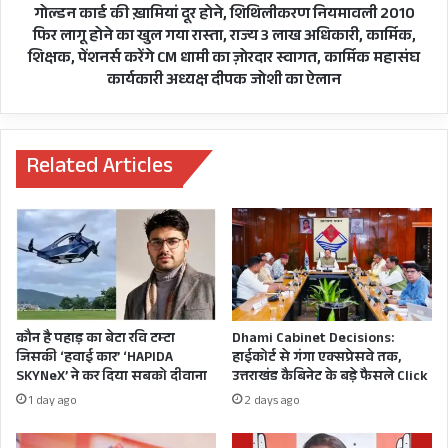
तेजी
के
गोल्डन कार्ड की ख़ामियां दूर होने, शिथिलीकरण नियमावली 2010
क्वारब से भवाली तक बहुत बुरे हाल सड़क
लाएं
संकेत:
फिर लागू होने का खुल गया रास्ता, राज्य 3 लाख अधिकारी, कार्मिक,
वरना
गोल्डन
शिक्षक, पेंशनर्स करेंगे CM धामी का ज़ोरदार स्वागत, कार्मिक महासंघ
28
कार्ड
कार्यकारी अध्यक्ष दीपक जोशी का ऐलान
से
की
पहाड़ के इस राष्ट्रीय राजमार्ग का हाल देखकर आप सहज
प्रदेशभर
ख़ामियां
अंदाज़ा लगा सकते हैं कि लोकल सड़कों के हालात कैसे
में
दूर
आंदोलन
होने,
होंगे और सरकार के दावे और जमीनी हकीकत में जमीन-
Related Articles
शिथिलीकरण
आसमान का अंतर है।
नियमावली
2010
फिर
लागू
होने
का
खुल
कौन है पहाड़ का बेटा रवि टम्टा
Dhami Cabinet Decisions:
गया
जिसकी ‘हवाई कार’ ‘HAPIDA
हाईकोर्ट से गंगा एक्सप्रेसवे तक,
रास्ता,
SKYNeX’ ने कर दिया सबको दीवाना
उत्तराखंड कैबिनेट के बड़े फैसले Click
राज्य
1 day ago
2 days ago
3
लाख