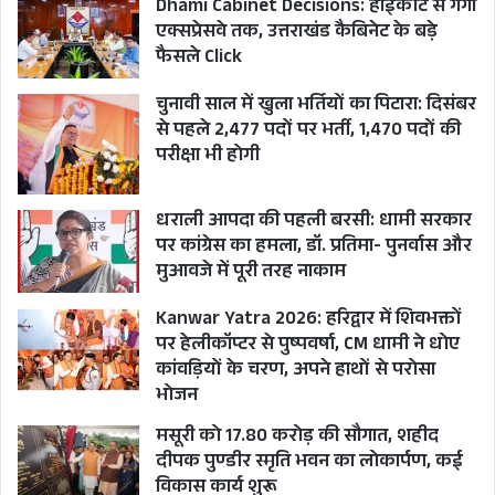
Dhami Cabinet Decisions: हाईकोर्ट से गंगा
एक्सप्रेसवे तक, उत्तराखंड कैबिनेट के बड़े
LATEST NEWS
MISSION 2022
फैसले Click
PM MODI
ROADS
UTTARAKHAND
चुनावी साल में खुला भर्तियों का पिटारा: दिसंबर
से पहले 2,477 पदों पर भर्ती, 1,470 पदों की
UTTARAKHAND NEWS
परीक्षा भी होगी
धराली आपदा की पहली बरसी: धामी सरकार
पर कांग्रेस का हमला, डॉ. प्रतिमा- पुनर्वास और
मुआवजे में पूरी तरह नाकाम
Kanwar Yatra 2026: हरिद्वार में शिवभक्तों
पर हेलीकॉप्टर से पुष्पवर्षा, CM धामी ने धोए
कांवड़ियों के चरण, अपने हाथों से परोसा
भोजन
मसूरी को 17.80 करोड़ की सौगात, शहीद
दीपक पुण्डीर स्मृति भवन का लोकार्पण, कई
विकास कार्य शुरू