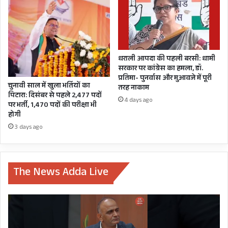
अधिकारी,
कार्मिक,
शिक्षक,
पेंशनर्स
करेंगे
CM
धराली आपदा की पहली बरसी: धामी
धामी
सरकार पर कांग्रेस का हमला, डॉ.
का
प्रतिमा- पुनर्वास और मुआवजे में पूरी
चुनावी साल में खुला भर्तियों का
ज़ोरदार
तरह नाकाम
पिटारा: दिसंबर से पहले 2,477 पदों
स्वागत,
4 days ago
पर भर्ती, 1,470 पदों की परीक्षा भी
कार्मिक
होगी
महासंघ
3 days ago
कार्यकारी
अध्यक्ष
दीपक
जोशी
The News Adda Live
का
ऐलान