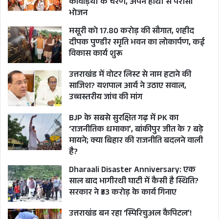
कांवड़ियों के चरण, अपने हाथों से परोसा
एसडीसी फाउंडेशन के एसोसिएट रिसर्च एंड एडवोकेसी
भोजन
विदुष पांडे कहते हैं कि कोविड के दौर में राज्य में जो
मसूरी को 17.80 करोड़ की सौगात, शहीद
स्थितियां बनी, उसके बाद स्वास्थ्य सेवाओं संबंधी ढांचे में
दीपक पुण्डीर स्मृति भवन का लोकार्पण, कई
विकास कार्य शुरू
बहुत ध्यान देने की जरूरत है। पांडे ने कहा कि बिना किसी
तरह की देरी किए विशेषज्ञ डॉक्टरों की नियुक्ति करने की
उत्तराखंड में वोटर लिस्ट से नाम हटाने की
सख्त जरूरत है। यह जांच का विषय है कि राज्य में विशेषज्ञ
साजिश? यशपाल आर्य ने उठाए सवाल,
उच्चस्तरीय जांच की मांग
डॉक्टरों की भर्ती में ऐसी लापरवाही क्यों की गई।
BJP के सबसे सुरक्षित गढ़ में PK का
अगले कदम के रूप में एसडीसी फाउंडेशन राज्य में
‘राजनीतिक धमाका’, बांकीपुर जीत के 7 बड़े
मायने; क्या बिहार की राजनीति बदलने वाली
महिलाओं के स्वास्थ्य के मुद्दों पर इसी तरह के शोध
है?
अध्ययन करके रिपोर्ट बनाने की तैयारी कर रहा है।
Dharaali Disaster Anniversary: एक
साल बाद भागीरथी घाटी में कैसी है स्थिति?
सरकार ने ₹33 करोड़ के कार्य गिनाए
CHILD SPECIALIST
EXPERT DOCTORS
उत्तराखंड बन रहा ‘स्पिरिचुअल कैपिटल’!
HEALTH
SDC FOUNDATION