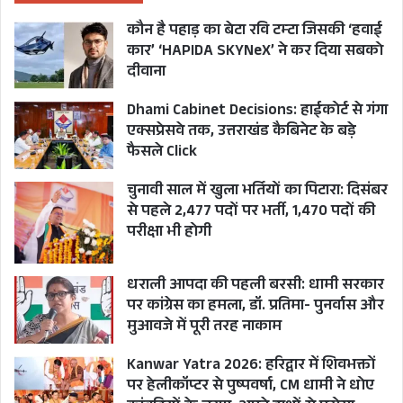
1 सार्वजनिक स्वास्थ्य विशेषज्ञ हैं।
कौन है पहाड़ का बेटा रवि टम्टा जिसकी ‘हवाई
कार’ ‘HAPIDA SKYNeX’ ने कर दिया सबको
एसडीसी फाउंडेशन के रिसर्च एंड कम्युनिकेशंस हेड ऋषभ
दीवाना
श्रीवास्तव कहते हैं कि राज्य के पर्वतीय जिलों में विशेषज्ञ
Dhami Cabinet Decisions: हाईकोर्ट से गंगा
डॉक्टरों के साथ ही स्वास्थ्य सुविधाओं के बुनियादी ढांचे की
एक्सप्रेसवे तक, उत्तराखंड कैबिनेट के बड़े
फैसले Click
भी भारी कमी है। राजनीतिक नेतृत्व और नौकरशाहों को इस
तरफ ध्यान देने में बेहद जरूरत है।
चुनावी साल में खुला भर्तियों का पिटारा: दिसंबर
से पहले 2,477 पदों पर भर्ती, 1,470 पदों की
आंकड़ों के अनुसार उत्तराखंड राज्य में केवल एक फारेंसिक
परीक्षा भी होगी
विशेषज्ञ देहरादून में उपलब्ध है, जबकि 25 पद राज्यभर में
धराली आपदा की पहली बरसी: धामी सरकार
स्वीकृत हैं। देहरादून के अलावा राज्य के किसी भी जिले में
पर कांग्रेस का हमला, डॉ. प्रतिमा- पुनर्वास और
फॉरेंसिक स्पेशलिस्ट नहीं है। इसी तरह राज्य में स्किन
मुआवजे में पूरी तरह नाकाम
स्पेशलिस्ट के 32 पद स्वीकृत हैं, लेकिन सिर्फ 4 की ही
Kanwar Yatra 2026: हरिद्वार में शिवभक्तों
नियुक्ति की गई है।
पर हेलीकॉप्टर से पुष्पवर्षा, CM धामी ने धोए