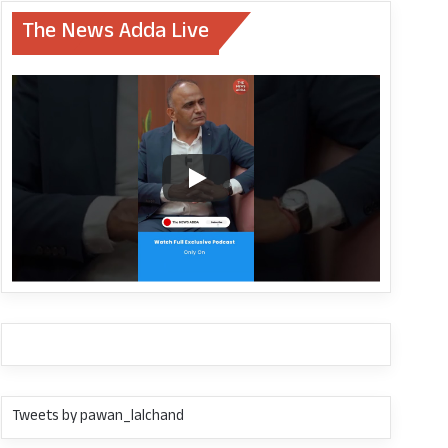
The News Adda Live
Tweets by pawan_lalchand