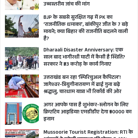
नहीं है। बाहरी प्रयोगशालाओं में भी घी की गुणवत्ता की
उच्चस्तरीय जांच की मांग
जांच करने की कोई व्यवस्था नहीं है। इसके अलावा भगवान
BJP के सबसे सुरक्षित गढ़ में PK का
को चढ़ने प्रयोग किए जा रहे शुद्ध घी कीमत 320 रुपये
‘राजनीतिक धमाका’, बांकीपुर जीत के 7 बड़े
रखी गई थी। जो संदेह पैदा कर रही थीं। शुद्ध घी की कीमत
मायने; क्या बिहार की राजनीति बदलने वाली
है?
कम से कम 500 रुपये प्रति किलो होने चाहिए थी।
Dharaali Disaster Anniversary: एक
हर महीने लड्डुओं के लिए खरीदा जाता है 42 हजार किलो घी
साल बाद भागीरथी घाटी में कैसी है स्थिति?
बता दें कि तिरुपति बालाजी के प्रसाद में मिलने वाले लड्डू
सरकार ने ₹33 करोड़ के कार्य गिनाए
पूरी दुनिया में प्रसिद्ध हैं। इन्हें जीआई का टैग भी मिला है।
उत्तराखंड बन रहा ‘स्पिरिचुअल कैपिटल’!
मंदिर प्रशासन हर रोज शुद्ध देसी घी के 3.50 लाख लड्डू
जागेश्वर-त्रियुगीनारायण में ढाई गुना बढ़े
तैयार करता है। इन लड्डुओं को बनाने में शुद्ध बेसन की
श्रद्धालु, चारधाम यात्रा भी रिकॉर्ड की ओर
बूंदी, चीनी, काजू और शुद्ध घी का इस्तेमाल किया जाता है।
अगर आपके पास है शुभंकर-स्लोगन के लिए
यहीं लड्डू तिरुपति मंदिर का मुख्य प्रसाद होते है। मंदिर के
क्रिएटिव आइडिया! एमडीडीए देगा ₹50000 का
प्रसाद को बनाने के लिए मंदिर हर साल करीब 5 लाख
इनाम
किलो और हर महीने 42000 किलो घी तिरुमला तिरुपति
Mussoorie Tourist Registration: RTI के
देवस्थानम की ओर से खरीदता है। इस घी की खरीद के