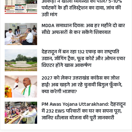
आंकड़ों ने खोली व्यवस्था की पोल? 5-10%
लिए मंदिर प्रशासन टेंडर जारी करता है।
पर्यटकों के ही रजिस्ट्रेशन का दावा, जांच की
उठी मांग
कैसे हुआ खुलासा?
MDDA समाधान दिवस: अब हर महीने दो बार
आंध्र में जून में सत्ता परिवर्तन हुआ था। जिसके बाद चंद्रबाबू
सीधे अफसरों से कर सकेंगे शिकायत
नायडू की पार्टी सत्ता में वापस आई है। मुख्यमंत्री का पद
संभालने के बाद चंद्रबाबू नायडू ने मंदिर के लड्डुओं में
देहरादून में बन रहा 132 एकड़ का राष्ट्रपति
मिलावट की आशंका जाहिर की थी। जिसके बाद मंदिर
उद्यान, जॉगिंग ट्रैक, फूड कोर्ट और ओपन एयर
प्रशासन ने सप्लाई किए गए घी के सैंपल लेकर जांच के
थिएटर होंगे खास आकर्षण
लिए गुजरात स्थित डेयरी विकास बोर्ड (NDDB) की लैब
2027 को लेकर उत्तराखंड कांग्रेस का जोश
‘सेंटर ऑफ एनालिसिस एंड लर्निंग इन लाइव स्टॉक एंड
हाई! अब खड़गे आ रहे चुनावी बिगुल फूँकने,
फूड’ (CALF) भेजे थे। जिसके बाद लैब की रिपोर्ट में चौंकाने
क्या करेगी भाजपा?
वाले खुलासे हुए।
PM Awas Yojana Uttarakhand: देहरादून
एनडीडीबी लैब की रिपोर्ट से पता चला कि शुद्ध घी में शुद्ध
में 232 EWS परिवारों का घर का सपना पूरा,
दूध में वसा की मात्रा 95.68 से लेकर 104.32 तक होना
जानिए धौलास योजना की पूरी जानकारी
चाहिए था। लेकिन सैंपल्स में मिल्क फैट की वेल्यू 20 ही