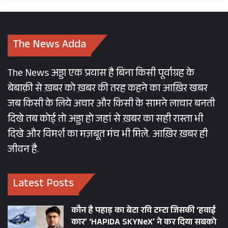
पाई गई थी। जिससे इस मिलावटी घी के बारे में खुलासा
हुआ। जिसके बाद बड़ा विवाद उठ खड़ा हुआ। लैब की
रिपोर्ट के मुताबिक इन सैंपल में सोयाबीन, सूरजमुखी,
The News Adda
जैतून का तेल, गेंहू, मक्का, कॉटन सीड, मछली का तेल,
नारियल, पाम ऑयल, बीफ टैलो, लार्ड जैसे तत्व पाए गए
The News अड्डा एक प्रयास है बिना किसी पूर्वाग्रह के
हैं। इस घी को चेन्नई की AR डेयरी एंड एग्रो प्रोडक्ट्स नाम
बेबाक़ी से ख़बर को ख़बर की तरह कहने का आख़िर खबर
की कंपनी ने सप्लाई किया था।
जब किसी के लिये अचार और किसी के सामने लाचार बनती
कंपनी को सरकार की ओर से बैन कर दिया गया है।
दिखे तब कोई तो अड्डा हो जहां से ख़बर का सही रास्ता भी
हालांकि कंपनी ने इस मामले पर सफाई देते हुए कहा कि,
दिखे और विमर्श का मज़बूत मंच भी मिले. आख़िर ख़बर ही
जून-जुलाई में जो घी हमने भेजा था। उसका सैम्पल टेस्ट
जीवन है.
एफएसएसएआई और एगमार्क ने कलेक्ट किया था। टीटीडी
की लैब में भी हमारा सैंपल पास हुआ था। मेरे घी में किसी
Latest Posts
भी तरह की कोई मिलावट नहीं है।
कौन है पहाड़ का बेटा रवि टम्टा जिसकी ‘हवाई
इस विवाद पर कौन-क्या बोला?
कार’ ‘HAPIDA SKYNeX’ ने कर दिया सबको