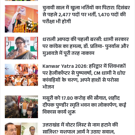
खिलाफ एक्शन भी लिया जा चुका है।
चुनावी साल में खुला भर्तियों का पिटारा: दिसंबर
से पहले 2,477 पदों पर भर्ती, 1,470 पदों की
वहीं इस पूरे मामले पर मंदिर समिति तिरुमला तिरुपति
परीक्षा भी होगी
देवस्थानम की ओर से भी बयान जारी किया गया है।
तिरुमला तिरुपति देवस्थानम मंदिर के एक्जीक्यूटिव
धराली आपदा की पहली बरसी: धामी सरकार
ऑफिसर श्यामला राव ने भी स्वीकार किया है कि मंदिर की
पर कांग्रेस का हमला, डॉ. प्रतिमा- पुनर्वास और
मुआवजे में पूरी तरह नाकाम
पवित्रता भंग हुई है। पिछली सरकार ने मिलावट की जांच के
लिए कोई कदम नहीं उठाए थे। राव ने आगे कहा कि, जब
Kanwar Yatra 2026: हरिद्वार में शिवभक्तों
मैंने टीटीडी की कार्यकारी अधिकारी का पदभार संभाला था,
पर हेलीकॉप्टर से पुष्पवर्षा, CM धामी ने धोए
कांवड़ियों के चरण, अपने हाथों से परोसा
तो मुख्यमंत्री चंद्रबाबू नायडू ने खरीदे गए घी और लड्डू की
भोजन
गुणवत्ता पर चिंता व्यक्त की थी।
मसूरी को 17.80 करोड़ की सौगात, शहीद
राव ने कहा कि, वह चाहते थे कि मैं यह सुनिश्चित करने के
दीपक पुण्डीर स्मृति भवन का लोकार्पण, कई
लिए कड़े कदम उठाऊं। हमने इस पर मामले पर काम
विकास कार्य शुरू
करना शुरू किया है। तब हमने पाया कि हमारे पास घी में
उत्तराखंड में वोटर लिस्ट से नाम हटाने की
मिलावट की जांच करने के लिए कोई आंतरिक प्रयोगशाला
साजिश? यशपाल आर्य ने उठाए सवाल,