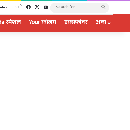
Facebook
X
YouTube
℃
30
Search
ehradun
for
a स्पेशल
Your कॉलम
एक्सप्लेनर
अन्य