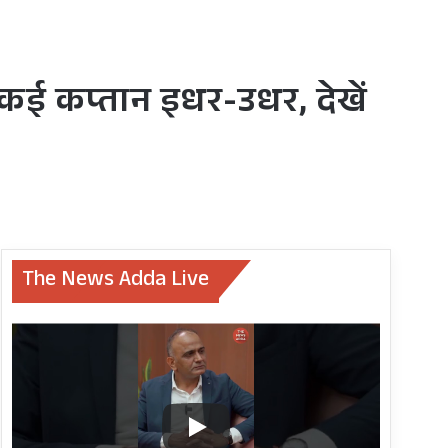
कई कप्तान इधर-उधर, देखें
The News Adda Live