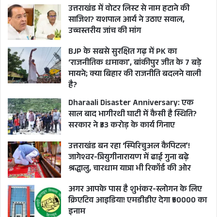
उत्तराखंड में वोटर लिस्ट से नाम हटाने की
साजिश? यशपाल आर्य ने उठाए सवाल,
उच्चस्तरीय जांच की मांग
BJP के सबसे सुरक्षित गढ़ में PK का
‘राजनीतिक धमाका’, बांकीपुर जीत के 7 बड़े
मायने; क्या बिहार की राजनीति बदलने वाली
है?
Dharaali Disaster Anniversary: एक
साल बाद भागीरथी घाटी में कैसी है स्थिति?
सरकार ने ₹33 करोड़ के कार्य गिनाए
उत्तराखंड बन रहा ‘स्पिरिचुअल कैपिटल’!
जागेश्वर-त्रियुगीनारायण में ढाई गुना बढ़े
श्रद्धालु, चारधाम यात्रा भी रिकॉर्ड की ओर
अगर आपके पास है शुभंकर-स्लोगन के लिए
क्रिएटिव आइडिया! एमडीडीए देगा ₹50000 का
इनाम