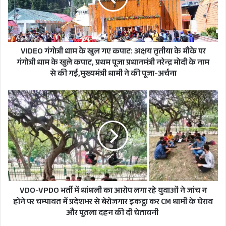
गोरखनाथ महाविद्यालय में आयोजित कार्यक्रम में महंत
गए
अवैद्यनाथ की प्रतिमा का अनावरण करेंगे। योगी यहां से
कपाट:
अक्षय
अपने गांव पंचूर भी जाने वाले हैं।
तृतीया
के
VIDEO गंगोत्री धाम के खुल गए कपाट: अक्षय तृतीया के मौके पर
मौके
दरअसल योगी ने अपनी माँ से गांव पहुंचकर एक बार
गंगोत्री धाम के खुले कपाट, प्रथम पूजा प्रधानमंत्री नरेन्द्र मोदी के नाम
पर
से की गई,मुख्यमंत्री धामी ने की पूजा-अर्चना
मुलाकात का वादा किया था और यूपी के मुख्यमंत्री के तौर
गंगोत्री
धाम
पर दोबारा ताजपोशी के बाद अब अपना वादा निभाने आएं
VDO-
के
VPDO
हैं। यूपी सीएम योगी हरिद्वार में उत्तर प्रदेश के पर्यटक
खुले
भर्ती
आवास गृह का लोकार्पण भी करेंगे। पांच मई को हरिद्वार में
कपाट,
में
प्रथम
धांधली
उत्तर प्रदेश के पर्यटक आवास गृह का उद्घाटन होना है।
पूजा
का
प्रधानमंत्री
आरोप
नरेन्द्र
ज्ञात हो कि यूपी मुख्यमंत्री योगी आदित्यनाथ कई साल से
लगा
मोदी
रहे
अपने पैतृक गाँव पंचूर नहीं आ पाए थे। गांव में
के
युवाओं
VDO-VPDO भर्ती में धांधली का आरोप लगा रहे युवाओं ने जांच न
नाम
ने
होने पर चम्पावत में प्रदेशभर से बेरोजगार इकट्ठा कर CM धामी के घेराव
से
जांच
उनकी मां सावित्री देवी, बड़े भाई मानवेंद्र और छोटे भाई
और पुतला दहन की दी चेतावनी
की
न