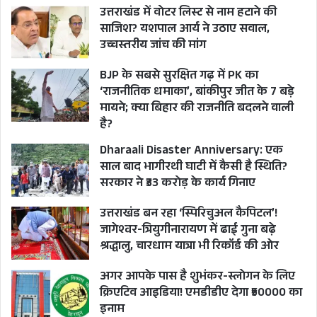
उत्तराखंड में वोटर लिस्ट से नाम हटाने की
साजिश? यशपाल आर्य ने उठाए सवाल,
उच्चस्तरीय जांच की मांग
BJP के सबसे सुरक्षित गढ़ में PK का
‘राजनीतिक धमाका’, बांकीपुर जीत के 7 बड़े
मायने; क्या बिहार की राजनीति बदलने वाली
है?
Dharaali Disaster Anniversary: एक
साल बाद भागीरथी घाटी में कैसी है स्थिति?
सरकार ने ₹33 करोड़ के कार्य गिनाए
उत्तराखंड बन रहा ‘स्पिरिचुअल कैपिटल’!
जागेश्वर-त्रियुगीनारायण में ढाई गुना बढ़े
श्रद्धालु, चारधाम यात्रा भी रिकॉर्ड की ओर
अगर आपके पास है शुभंकर-स्लोगन के लिए
क्रिएटिव आइडिया! एमडीडीए देगा ₹50000 का
इनाम