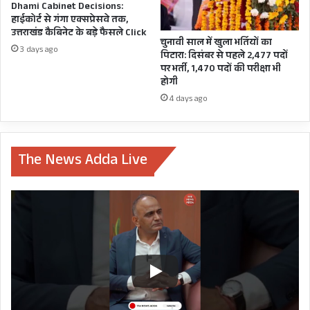
Dhami Cabinet Decisions:
उत्तराखंड में फ़िल्म शूटिंग को लेकर अपने विचार व्यक्त
हाईकोर्ट से गंगा एक्सप्रेसवे तक,
करेंगे।
उत्तराखंड कैबिनेट के बड़े फैसले Click
चुनावी साल में खुला भर्तियों का
3 days ago
पिटारा: दिसंबर से पहले 2,477 पदों
पर भर्ती, 1,470 पदों की परीक्षा भी
53rd IFFI 2022 GOA NEWS
होगी
4 days ago
ABHINAV KUMAR IPS
CM PUSHKAR SINGH DHAMI
The News Adda Live
UTTARAKHAND
UTTARAKHAND MOST FILM FRIENDLY STATE