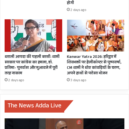
होगी
2 days ago
धराली आपदा की पहली बरसी: धामी
Kanwar Yatra 2026: हरिद्वार में
सरकार पर कांग्रेस का हमला, डॉ.
शिवभक्तों पर हेलीकॉप्टर से पुष्पवर्षा,
प्रतिमा- पुनर्वास और मुआवजे में पूरी
CM धामी ने धोए कांवड़ियों के चरण,
तरह नाकाम
अपने हाथों से परोसा भोजन
2 days ago
3 days ago
गैंगरेप की इस घटना में एक बार फिर यूपी पुलिस की
लापरवाही उजागर हो गई है। पीड़िता के घर वालों का
The News Adda Live
आरोप है कि जब वे शिकायत लेकर थाने गए तो पुलिस ने
कार्रवाई की बात कह घर भेज दिया। लेकिन छह दिन
इंतजार करने के बाद पीड़ित छह सितंबर को SSP हेमंत