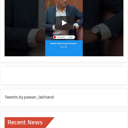
कुटियाल से मिली जिसके बाद एसएसपी के निर्देश पर सात
सितम्बर को केस दर्ज हो सका। लेकिन पहली गिरफ्तारी
मंगलवार को वीडियो वायरल होने के बाद ही को गई।
CRIME IN UP
GANGRAPE IN UP
MURADABAD
THAKURDWARA RAPE CASE
Tweets by pawan_lalchand
Recent News