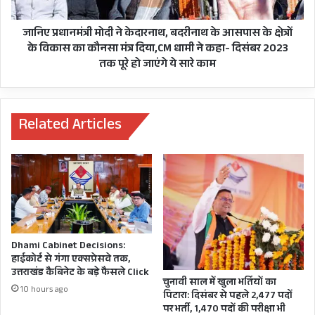
आसपास
pic.twitter.com/XENZdLPO3k
के
क्षेत्रों
जानिए प्रधानमंत्री मोदी ने केदारनाथ, बदरीनाथ के आसपास के क्षेत्रों
— Aam Aadmi Party- Uttar Pradesh
के
के विकास का कौनसा मंत्र दिया,CM धामी ने कहा- दिसंबर 2023
विकास
(@AAPUttarPradesh)
September 21,
तक पूरे हो जाएंगे ये सारे काम
का
2022
कौनसा
मंत्र
दिया,CM
Related Articles
धामी
वायरल वीडियो में दिख रहा है कि सड़क से कई लोग गुजर
ने
रहे थे लेकिन किसी ने भी उसकी मदद नहीं की। उसी दौरान
कहा-
दिसंबर
एक दुकान पर लगे सीसीटीवी कमरे में बिना कपड़ों के
2023
दौड़ती लड़की की तस्वीरें कैद हो गई और मंगलवार को एक
तक
पूरे
महिला ने इसी सीसीटीवी वीडियो को ट्वीटर पर डाल दिया
हो
जिसके बाद पुलिस हरकत में आई और नौशे अली नामक
Dhami Cabinet Decisions:
जाएंगे
हाईकोर्ट से गंगा एक्सप्रेसवे तक,
एक आरोपी को अरेस्ट कर लिया गया।
ये
उत्तराखंड कैबिनेट के बड़े फैसले Click
सारे
चुनावी साल में खुला भर्तियों का
10 hours ago
पिटारा: दिसंबर से पहले 2,477 पदों
काम
पर भर्ती, 1,470 पदों की परीक्षा भी