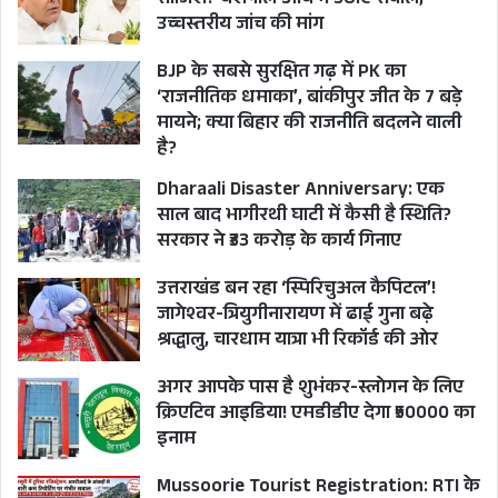
साजिश? यशपाल आर्य ने उठाए सवाल,
उच्चस्तरीय जांच की मांग
BJP के सबसे सुरक्षित गढ़ में PK का
‘राजनीतिक धमाका’, बांकीपुर जीत के 7 बड़े
मायने; क्या बिहार की राजनीति बदलने वाली
है?
Dharaali Disaster Anniversary: एक
साल बाद भागीरथी घाटी में कैसी है स्थिति?
सरकार ने ₹33 करोड़ के कार्य गिनाए
उत्तराखंड बन रहा ‘स्पिरिचुअल कैपिटल’!
जागेश्वर-त्रियुगीनारायण में ढाई गुना बढ़े
श्रद्धालु, चारधाम यात्रा भी रिकॉर्ड की ओर
अगर आपके पास है शुभंकर-स्लोगन के लिए
क्रिएटिव आइडिया! एमडीडीए देगा ₹50000 का
इनाम
Mussoorie Tourist Registration: RTI के