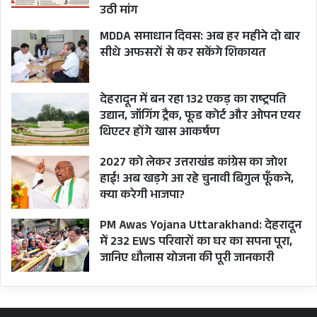
उठी मांग
कानून बनाया और शाहीन
MDDA समाधान दिवस: अब हर महीने दो बार
सीधे अफसरों से कर सकेंगे शिकायत
बाग विरोध का केन्द्र बन
देहरादून में बन रहा 132 एकड़ का राष्ट्रपति
गया
उद्यान, जॉगिंग ट्रैक, फूड कोर्ट और ओपन एयर
थिएटर होंगे खास आकर्षण
2027 को लेकर उत्तराखंड कांग्रेस का जोश
मोदी सरकार ने पड़ोसी देशों में धार्मिक कारणों से प्रताड़ना
हाई! अब खड़गे आ रहे चुनावी बिगुल फूँकने,
झेल रहे गैर मुस्लिमों जिसमें हिन्दू, सिख, जैन, बौद्ध और
क्या करेगी भाजपा?
पारसी आदि धर्मावलंबी शामिल हैं, को नागरिकता देने के
PM Awas Yojana Uttarakhand: देहरादून
लिए नागरिकता संशोधन कानून पारित किया। लेकिन इस
में 232 EWS परिवारों का घर का सपना पूरा,
कानून का मुस्लिमों ने विरोध किया और दिल्ली का शाहीन
जानिए धौलास योजना की पूरी जानकारी
बाग देशभर के विरोध-प्रदर्शनों का केन्द्र बिन्दू बन गया।
इस कानून के बेजा इस्तेमाल के मामले भाजपा शासित