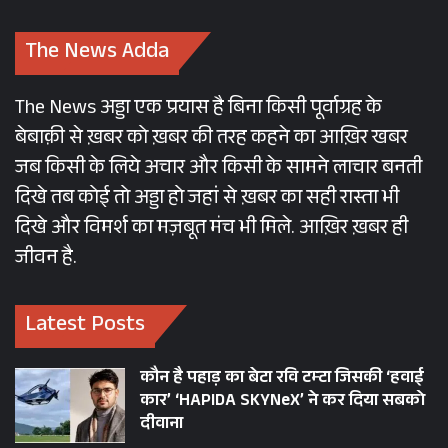
असम, जहां से सबसे पहले इसकी माँग उठी थी, से विरोध
के स्वर सुनाई देने लगे तो सरकार के कदम ठिठक गए।
The News Adda
जब मोदी ने तीन कृषि
The News अड्डा एक प्रयास है बिना किसी पूर्वाग्रह के
बेबाक़ी से ख़बर को ख़बर की तरह कहने का आख़िर खबर
कानून बनाकर किसानों को
जब किसी के लिये अचार और किसी के सामने लाचार बनती
दिखे तब कोई तो अड्डा हो जहां से ख़बर का सही रास्ता भी
दिल्ली चढ़ाई का न्यौता दे
दिखे और विमर्श का मज़बूत मंच भी मिले. आख़िर ख़बर ही
जीवन है.
डाला
Latest Posts
2022 तक किसानों की आय दोगुना करने का वादा
कौन है पहाड़ का बेटा रवि टम्टा जिसकी ‘हवाई
प्रधानमंत्री मोदी ने 2014 के लोकसभा चुनाव से लेकर
कार’ ‘HAPIDA SKYNeX’ ने कर दिया सबको
2019 के लोकसभा चुनाव और तमाम विधानसभा चुनावों
दीवाना