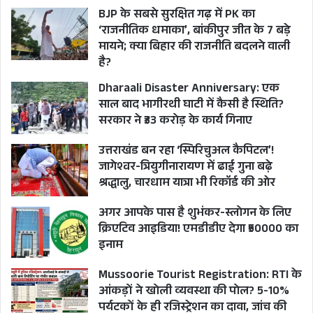
बहुसंख्यक वोटों को अपने पक्ष में लामबंद करने की
BJP के सबसे सुरक्षित गढ़ में PK का
कोशिश करती रही, से अधिक अहमियत नहीं दी थी।
‘राजनीतिक धमाका’, बांकीपुर जीत के 7 बड़े
मायने; क्या बिहार की राजनीति बदलने वाली
शायद यह विपक्षी राजनीतिक ताक़तों की बड़ी भूल साबित
है?
हुई और पांच अगस्त 2019 को मोदी सरकार ने देश की
Dharaali Disaster Anniversary: एक
आजादी के बाद से मिले विशेष राज्य का दर्जा समाप्त करते
साल बाद भागीरथी घाटी में कैसी है स्थिति?
हुए जम्मू कश्मीर से धारा 370 हटा दी और राज्य को दो
सरकार ने ₹33 करोड़ के कार्य गिनाए
केन्द्र शासित लद्दाख और जम्मू कश्मीर में विभाजित कर
उत्तराखंड बन रहा ‘स्पिरिचुअल कैपिटल’!
दिया। इस मुद्दे पर चुनावी वादे के प्रति अपने पॉलिटिकल
जागेश्वर-त्रियुगीनारायण में ढाई गुना बढ़े
कमिटमेंट को साबित कर प्रधानमंत्री मोदी ने बहुत बड़ा
श्रद्धालु, चारधाम यात्रा भी रिकॉर्ड की ओर
संदेश दिया और इसने मोदी के मुरीदोें की तादाद कई गुना
अगर आपके पास है शुभंकर-स्लोगन के लिए
बढ़ा दी। हालाँकि इसके बाद से भारत के संबंधी न
क्रिएटिव आइडिया! एमडीडीए देगा ₹50000 का
इनाम
पाकिस्तान के साथ सहज रहे और न ही चीन के साथ।
Mussoorie Tourist Registration: RTI के
जब मोदी ने CAA NRC
आंकड़ों ने खोली व्यवस्था की पोल? 5-10%
पर्यटकों के ही रजिस्ट्रेशन का दावा, जांच की