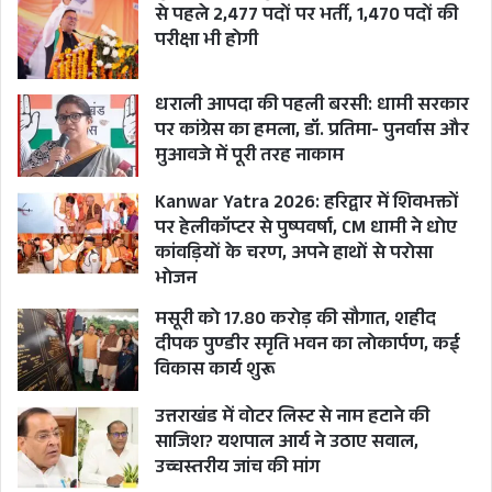
वर्ग के कुछ तबक़ों में इसका विरोध हुआ लेकिन महिलाओं
से पहले 2,477 पदों पर भर्ती, 1,470 पदों की
परीक्षा भी होगी
ने इस कानून को अपना समर्थन दिखाया।
धराली आपदा की पहली बरसी: धामी सरकार
जब मोदी ने धारा 370 खत्म
पर कांग्रेस का हमला, डॉ. प्रतिमा- पुनर्वास और
मुआवजे में पूरी तरह नाकाम
कर जम्मू कश्मीर को दो
Kanwar Yatra 2026: हरिद्वार में शिवभक्तों
पर हेलीकॉप्टर से पुष्पवर्षा, CM धामी ने धोए
हिस्सों में बांट दिया
कांवड़ियों के चरण, अपने हाथों से परोसा
भोजन
मसूरी को 17.80 करोड़ की सौगात, शहीद
चुनाव दर चुनाव जनसंघ से लेकर भाजपा अनुच्छेद 370
दीपक पुण्डीर स्मृति भवन का लोकार्पण, कई
जिसे प्रचलित तौर पर जम्मू कश्मीर से धारा 370 कहा
विकास कार्य शुरू
जाता है, हटाने का वादा दोहराती रही। यह अलग बात है
उत्तराखंड में वोटर लिस्ट से नाम हटाने की
कि गैर भाजपाई राजनीतिक ताक़तों ने इसे कभी
साजिश? यशपाल आर्य ने उठाए सवाल,
उच्चस्तरीय जांच की मांग
भावनात्मक चुनावी मुद्दे, जिसके जरिए भाजपा देशभर में