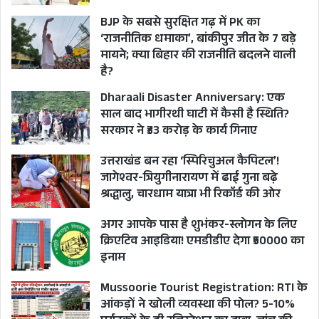
BJP के सबसे सुरक्षित गढ़ में PK का
‘राजनीतिक धमाका’, बांकीपुर जीत के 7 बड़े
मायने; क्या बिहार की राजनीति बदलने वाली
है?
Dharaali Disaster Anniversary: एक
साल बाद भागीरथी घाटी में कैसी है स्थिति?
सरकार ने ₹33 करोड़ के कार्य गिनाए
उत्तराखंड बन रहा ‘स्पिरिचुअल कैपिटल’!
जागेश्वर-त्रियुगीनारायण में ढाई गुना बढ़े
श्रद्धालु, चारधाम यात्रा भी रिकॉर्ड की ओर
अगर आपके पास है शुभंकर-स्लोगन के लिए
क्रिएटिव आइडिया! एमडीडीए देगा ₹50000 का
इनाम
Mussoorie Tourist Registration: RTI के
आंकड़ों ने खोली व्यवस्था की पोल? 5-10%