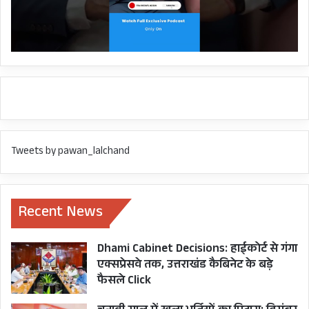
CM PUSHKAR SINGH DHAMI
COVID
COVID DATA
DELHI
HARISH RAWAT
MISSION 2022
MUMBAI
NEW VARIANT
OMICRON
PM MODI
UTTARAKHAND
Tweets by pawan_lalchand
Recent News
Dhami Cabinet Decisions: हाईकोर्ट से गंगा
एक्सप्रेसवे तक, उत्तराखंड कैबिनेट के बड़े
फैसले Click