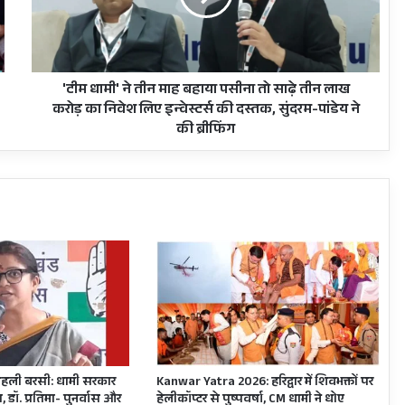
बहाया
पसीना
तो
साढ़े
तीन
'टीम धामी' ने तीन माह बहाया पसीना तो साढ़े तीन लाख
लाख
करोड़ का निवेश लिए इन्वेस्टर्स की दस्तक, सुंदरम-पांडेय ने
करोड़
की ब्रीफिंग
का
निवेश
लिए
इन्वेस्टर्स
की
दस्तक,
सुंदरम-
पांडेय
ने
की
ब्रीफिंग
हली बरसी: धामी सरकार
Kanwar Yatra 2026: हरिद्वार में शिवभक्तों पर
, डॉ. प्रतिमा- पुनर्वास और
हेलीकॉप्टर से पुष्पवर्षा, CM धामी ने धोए