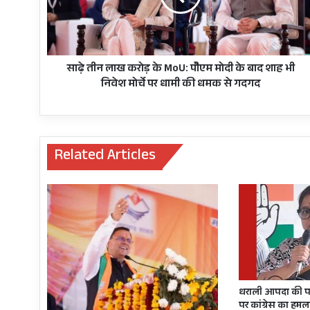
MoU:
पीेएम
मोदी
के
बाद
साढ़े तीन लाख करोड़ के MoU: पीेएम मोदी के बाद शाह भी
शाह
निवेश मोर्चे पर धामी की धमक से गदगद
भी
निवेश
मोर्चे
पर
Related Articles
धामी
की
धमक
से
गदगद
धराली आपदा की प
पर कांग्रेस का हमला