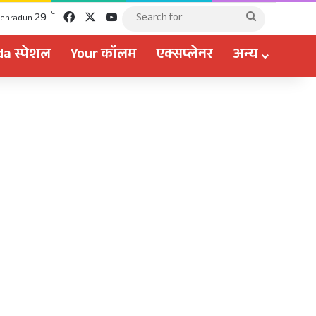
Facebook
X
YouTube
℃
29
Search
ehradun
for
a स्पेशल
Your कॉलम
एक्सप्लेनर
अन्य