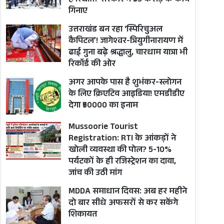
है स्थिति? सरकार ने ₹33 करोड़ के कार्य
गिनाए
उत्तराखंड बन रहा ‘स्पिरिचुअल
कैपिटल’! जागेश्वर-त्रियुगीनारायण में
ढाई गुना बढ़े श्रद्धालु, चारधाम यात्रा भी
रिकॉर्ड की ओर
अगर आपके पास है शुभंकर-स्लोगन
के लिए क्रिएटिव आइडिया! एमडीडीए
देगा ₹50000 का इनाम
Mussoorie Tourist
Registration: RTI के आंकड़ों ने
खोली व्यवस्था की पोल? 5-10%
पर्यटकों के ही रजिस्ट्रेशन का दावा,
जांच की उठी मांग
MDDA समाधान दिवस: अब हर महीने
दो बार सीधे अफसरों से कर सकेंगे
शिकायत