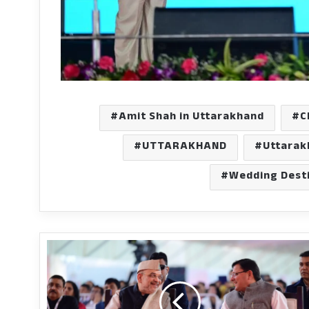
Amit Shah in Uttarakhand
C
UTTARAKHAND
Uttarak
Wedding Dest
साढ़े
तीन
लाख
करोड़
के