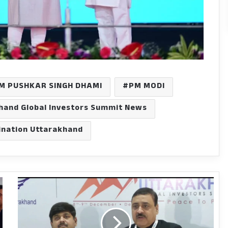
M PUSHKAR SINGH DHAMI
PM MODI
hand Global Investors Summit News
ination Uttarakhand
'टीम
धामी'
ने
तीन
माह