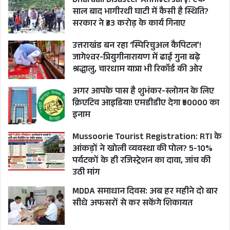
Dharaali Disaster Anniversary: एक
साल बाद भागीरथी घाटी में कैसी है स्थिति?
सरकार ने ₹33 करोड़ के कार्य गिनाए
उत्तराखंड बन रहा ‘स्पिरिचुअल कैपिटल’!
जागेश्वर-त्रियुगीनारायण में ढाई गुना बढ़े
श्रद्धालु, चारधाम यात्रा भी रिकॉर्ड की ओर
अगर आपके पास है शुभंकर-स्लोगन के लिए
क्रिएटिव आइडिया! एमडीडीए देगा ₹50000 का
इनाम
Mussoorie Tourist Registration: RTI के
आंकड़ों ने खोली व्यवस्था की पोल? 5-10%
पर्यटकों के ही रजिस्ट्रेशन का दावा, जांच की
उठी मांग
MDDA समाधान दिवस: अब हर महीने दो बार
सीधे अफसरों से कर सकेंगे शिकायत